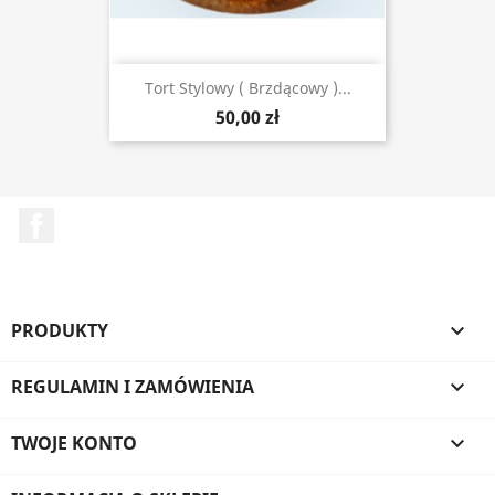
Tort Stylowy ( Brzdącowy )...
50,00 zł
Facebook
PRODUKTY

REGULAMIN I ZAMÓWIENIA

Uwielbiamy ciasteczka! Dlatego używamy cookies.
Korzystamy z plików cookie w celu prawidłowej i
TWOJE KONTO

efektywnej realizacji usług. Możesz określić warunki
przechowywania lub dostępu do cookie w twojej
przeglądarce lub konfiguracji usługi zgodnie z zasadami